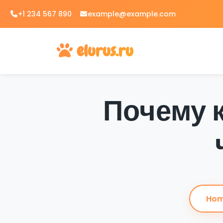
Skip
+1 234 567 890
example@example.com
to
content
elurus.ru
Почему 
Ho