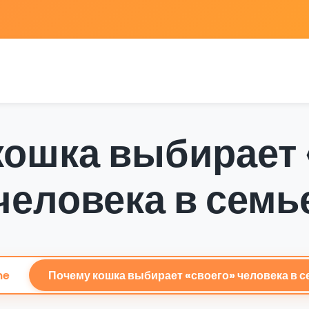
кошка выбирает 
человека в семь
me
Почему кошка выбирает «своего» человека в с