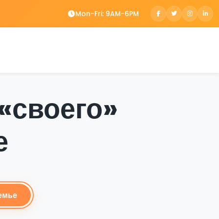
Mon-Fri: 9AM-6PM
«своего»
е
емье