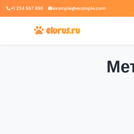
Skip
+1 234 567 890
example@example.com
to
content
elurus.ru
Мет