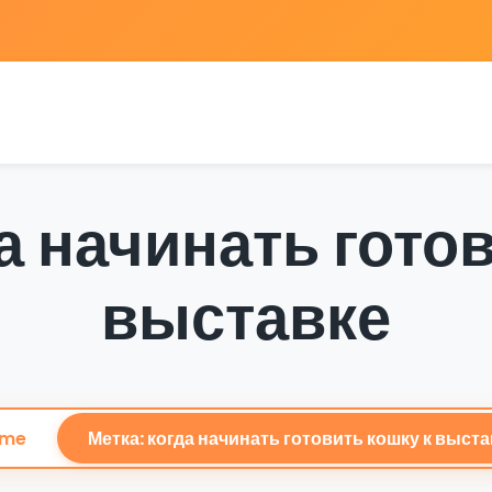
а начинать гото
выставке
me
Метка: когда начинать готовить кошку к выста