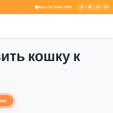
Mon-Fri: 9AM-6PM
вить кошку к
вке