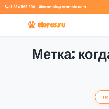
Skip
+1 234 567 890
example@example.com
to
content
elurus.ru
Метка: когд
Ho